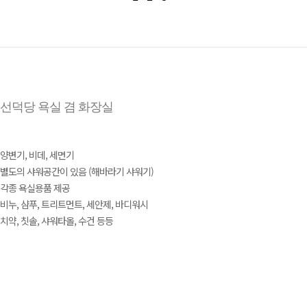
선덕당 욕실 겸 화장실
양변기, 비데, 세면기
별도의 샤워공간이 있음 (해바라기 샤워기)
각종 욕실용품 제공
비누, 샴푸, 트리트먼트, 세안제, 바디워시
치약, 칫솔, 샤워타올, 수건 등등