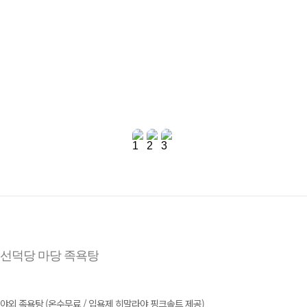
선덕당 마당 족욕탕
야외 족욕탕 (온수무료 / 입욕제 히말라야 핑크솔트 제공)